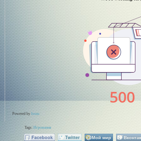
Powered by
Issuu
Tags:
Игромания
Facebook
Twitter
Мой мир
Вконтак