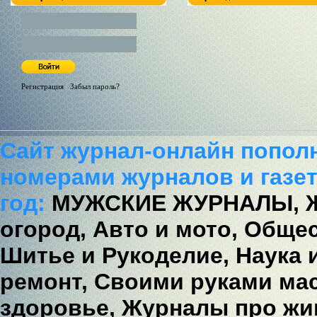
Регистрация
/
Забыл пароль?
Сайт журнал-онлайн попол
номерами журналов и газет
год:
МУЖСКИЕ ЖУРНАЛЫ,
огород,
Авто и мото,
Общес
Шитье и Рукоделие,
Наука 
ремонт,
Своими руками мас
здоровье,
Журналы про жи