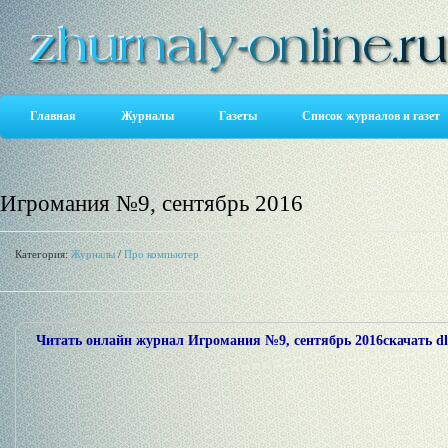
Главная
Журналы
Газеты
Список журналов и газет
Игромания №9, сентябрь 2016
Категория:
Журналы
/
Про компьютер
Читать онлайн журнал Игромания №9, сентябрь 2016
скачать dl