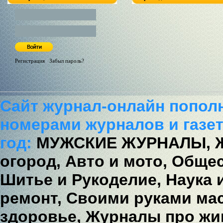
Регистрация
/
Забыл пароль?
Сайт журнал-онлайн попол
номерами журналов и газет
год:
МУЖСКИЕ ЖУРНАЛЫ,
огород,
Авто и мото,
Общес
Шитье и Рукоделие,
Наука 
ремонт,
Своими руками мас
здоровье,
Журналы про жи