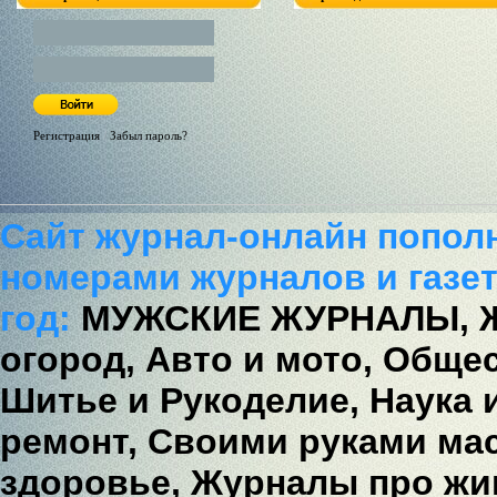
Регистрация
/
Забыл пароль?
Сайт журнал-онлайн попол
номерами журналов и газет
год:
МУЖСКИЕ ЖУРНАЛЫ,
огород,
Авто и мото,
Общес
Шитье и Рукоделие,
Наука 
ремонт,
Своими руками мас
здоровье,
Журналы про жи