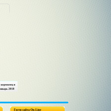
- кормилец и
январь 2018
Гости сайта On-Line