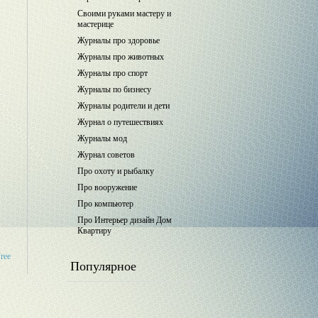
Своими руками мастеру и
мастерице
Журналы про здоровье
Журналы про животных
Журналы про спорт
Журналы по бизнесу
Журналы родители и дети
Журнал о путешествиях
Журналы мод
Журнал советов
Про охоту и рыбалку
Про вооружение
Про компьютер
Про Интерьер дизайн Дом
Квартиру
Free
Популярное