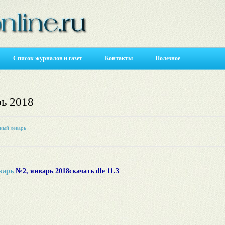
Список журналов и газет
Контакты
Полезное
рь 2018
ный лекарь
карь
№2, январь 2018скачать dle 11.3