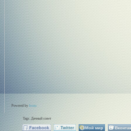
Powered by
Issuu
Tags:
Дачный совет
Facebook
Twitter
Мой мир
Вконтак