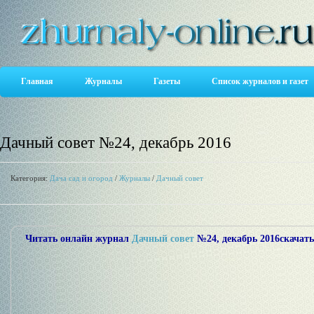
Главная
Журналы
Газеты
Список журналов и газет
Дачный совет №24, декабрь 2016
Категория:
Дача сад и огород
/
Журналы
/
Дачный совет
Читать онлайн журнал
Дачный совет
№24, декабрь 2016
скачать