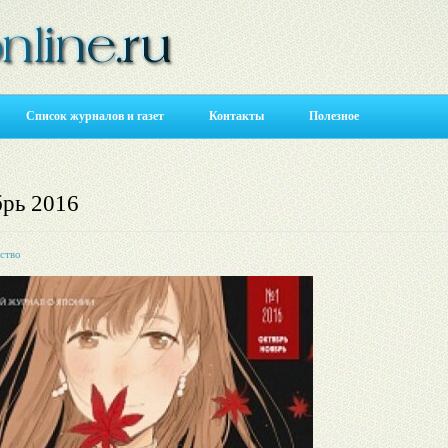
Список журналов и газет
Контакты
Полезное
рь 2016
ство