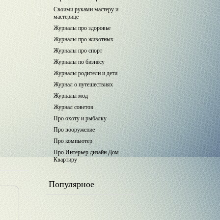
Своими руками мастеру и
мастерице
Журналы про здоровье
Журналы про животных
Журналы про спорт
Журналы по бизнесу
Журналы родители и дети
Журнал о путешествиях
Журналы мод
Журнал советов
Про охоту и рыбалку
Про вооружение
Про компьютер
Про Интерьер дизайн Дом
Квартиру
Популярное