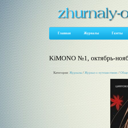
Главная
Журналы
Газеты
KiMONO №1, октябрь-нояб
Категория:
Журналы
/
Журнал о путешествиях
/
Обще