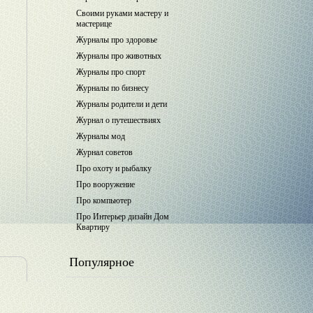
Своими руками мастеру и
мастерице
Журналы про здоровье
Журналы про животных
Журналы про спорт
Журналы по бизнесу
Журналы родители и дети
Журнал о путешествиях
Журналы мод
Журнал советов
Про охоту и рыбалку
Про вооружение
Про компьютер
Про Интерьер дизайн Дом
Квартиру
Популярное