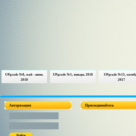
UPgrade №8, май - июнь
UPgrade №1, январь 2018
UPgrade №15, октяб
2018
2017
Авторизация
Присоединяйтесь