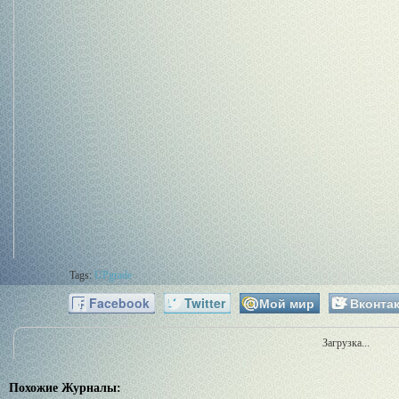
Tags:
UPgrade
Facebook
Twitter
Мой мир
Вконтак
Загрузка...
Похожие Журналы: