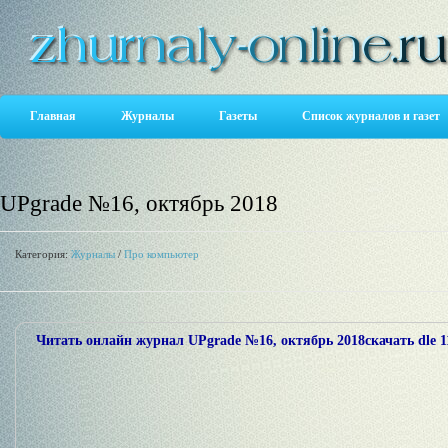
Главная
Журналы
Газеты
Список журналов и газет
UPgrade №16, октябрь 2018
Категория:
Журналы
/
Про компьютер
Читать онлайн журнал UPgrade №16, октябрь 2018скачать dle 1