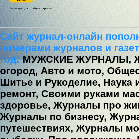
Регистрация
/
Забыл пароль?
Сайт журнал-онлайн попол
номерами журналов и газет
год:
МУЖСКИЕ ЖУРНАЛЫ,
огород,
Авто и мото,
Общес
Шитье и Рукоделие,
Наука 
ремонт,
Своими руками мас
здоровье,
Журналы про жи
Журналы по бизнесу,
Журна
путешествиях,
Журналы мо