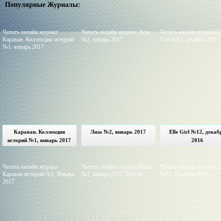
Популярные Журналы:
Читать онлайн журнал
Читать онлайн журнал Лиза
Читать онлайн журнал El
Караван. Коллекция историй
№2, январь 2017
Girl №12, декабрь 2016
№1, январь 2017
Караван. Коллекция
Лиза №2, январь 2017
Elle Girl №12, декаб
историй №1, январь 2017
2016
Читать онлайн журнал
Читать онлайн журнал Burda
Читать онлайн журнал Л
Караван историй №1, Январь
№1, январь 2017. Россия
№52, Декабрь 2016
2017