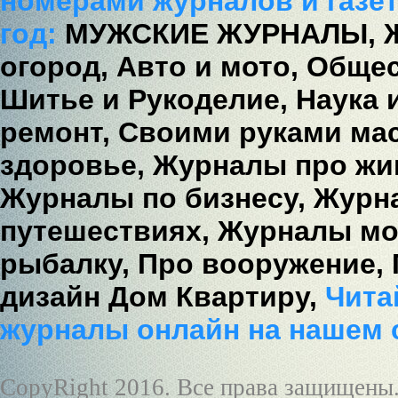
номерами журналов и газет
год:
МУЖСКИЕ ЖУРНАЛЫ,
огород,
Авто и мото,
Общес
Шитье и Рукоделие,
Наука 
ремонт,
Своими руками мас
здоровье,
Журналы про жи
Журналы по бизнесу,
Журна
путешествиях,
Журналы мо
рыбалку,
Про вооружение,
дизайн Дом Квартиру,
Читай
журналы онлайн на нашем 
CopyRight 2016. Все права защищены