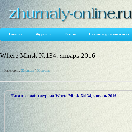
Главная
Журналы
Газеты
Список журналов и газет
Where Minsk №134, январь 2016
Категория:
Журналы
/
Общество
Читать онлайн журнал Where Minsk №134, январь 2016