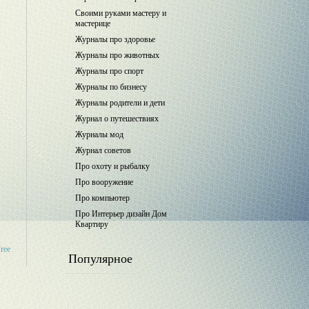
Своими руками мастеру и
мастерице
Журналы про здоровье
Журналы про животных
Журналы про спорт
Журналы по бизнесу
Журналы родители и дети
Журнал о путешествиях
Журналы мод
Журнал советов
Про охоту и рыбалку
Про вооружение
Про компьютер
Про Интерьер дизайн Дом
Квартиру
Free
Популярное