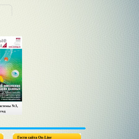
истемы №3,
 год
Гости сайта On-Line