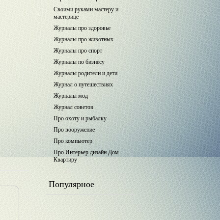
Своими руками мастеру и
мастерице
Журналы про здоровье
Журналы про животных
Журналы про спорт
Журналы по бизнесу
Журналы родители и дети
Журнал о путешествиях
Журналы мод
Журнал советов
Про охоту и рыбалку
Про вооружение
Про компьютер
Про Интерьер дизайн Дом
Квартиру
Популярное