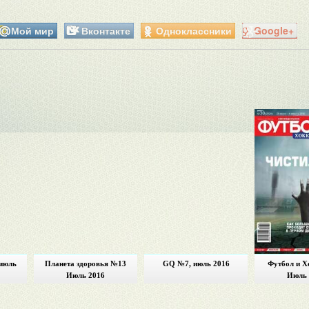
Мой мир
Вконтакте
Одноклассники
Google+
 июль
Планета здоровья №13
GQ №7, июль 2016
Футбол и Х
Июль 2016
Июль 