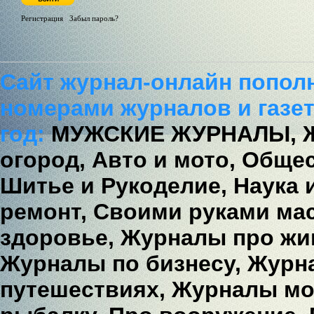
Регистрация
/
Забыл пароль?
Сайт журнал-онлайн попол
номерами журналов и газет
год:
МУЖСКИЕ ЖУРНАЛЫ,
огород,
Авто и мото,
Общес
Шитье и Рукоделие,
Наука 
ремонт,
Своими руками мас
здоровье,
Журналы про жи
Журналы по бизнесу,
Журна
путешествиях,
Журналы мо