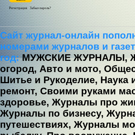
Регистрация
/
Забыл пароль?
Сайт журнал-онлайн попол
номерами журналов и газет
год:
МУЖСКИЕ ЖУРНАЛЫ,
огород,
Авто и мото,
Общес
Шитье и Рукоделие,
Наука 
ремонт,
Своими руками мас
здоровье,
Журналы про жи
Журналы по бизнесу,
Журна
путешествиях,
Журналы мо