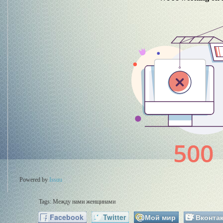
Powered by
Issuu
Tags:
Между нами женщинами
Facebook
Twitter
Мой мир
Вконтак