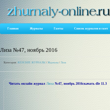
Главная
Журналы
Газеты
Список журналов и газет
Лиза №47, ноябрь 2016
Категория:
ЖЕНСКИЕ ЖУРНАЛЫ
/
Журналы
/
Лиза
Читать онлайн журнал
Лиза
№47, ноябрь 2016
скачать dle 11.3