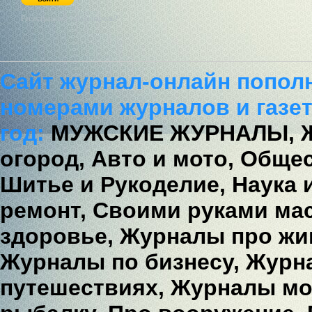
Регистрация / Забыл пароль?
Сайт журнал-онлайн попол
номерами журналов и газет
год:
МУЖСКИЕ ЖУРНАЛЫ,
огород,
Авто и мото,
Общес
Шитье и Рукоделие,
Наука 
ремонт,
Своими руками мас
здоровье,
Журналы про жи
Журналы по бизнесу,
Журна
путешествиях,
Журналы мо