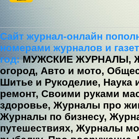
Регистрация / Забыл пароль?
Сайт журнал-онлайн попол
номерами журналов и газет
год:
МУЖСКИЕ ЖУРНАЛЫ,
огород,
Авто и мото,
Общес
Шитье и Рукоделие,
Наука 
ремонт,
Своими руками мас
здоровье,
Журналы про жи
Журналы по бизнесу,
Журна
путешествиях,
Журналы мо