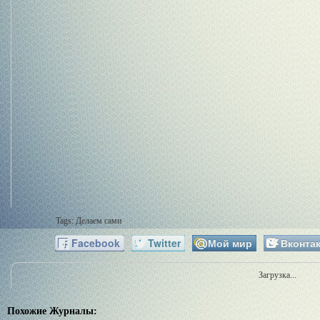
Tags:
Делаем сами
Facebook
Twitter
Мой мир
Вконтак
Загрузка...
Похожие Журналы: