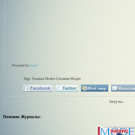
Powered by
Issuu
Tags:
Susanna Moden
Сюзанна Моден
Facebook
Twitter
Мой мир
Вконтак
Загрузка...
Похожие Журналы: