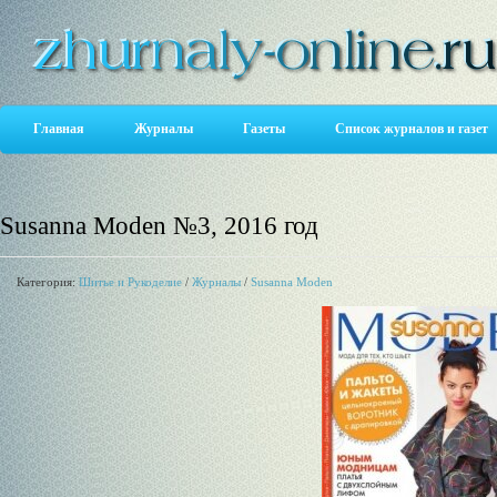
Главная
Журналы
Газеты
Список журналов и газет
Susanna Moden №3, 2016 год
Категория:
Шитье и Рукоделие
/
Журналы
/
Susanna Moden