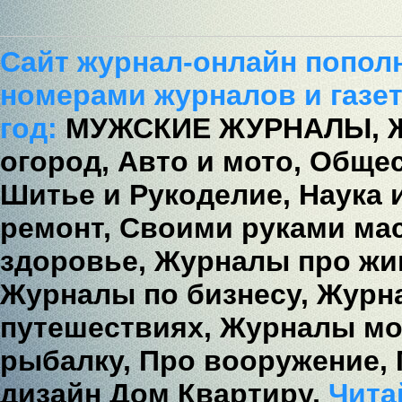
Сайт журнал-онлайн попол
номерами журналов и газет
год:
МУЖСКИЕ ЖУРНАЛЫ,
огород,
Авто и мото,
Общес
Шитье и Рукоделие,
Наука 
ремонт,
Своими руками мас
здоровье,
Журналы про жи
Журналы по бизнесу,
Журна
путешествиях,
Журналы мо
рыбалку,
Про вооружение,
дизайн Дом Квартиру,
Читай