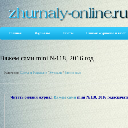
Главная
Журналы
Газеты
Список журналов и газет
Вяжем сами mini №118, 2016 год
Категория:
Шитье и Рукоделие
/
Журналы
/
Вяжем сами
Читать онлайн журнал
Вяжем сами
mini №118, 2016 года
скачать