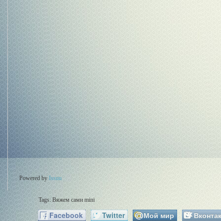
Powered by
Issuu
Tags:
Вяжем сами mini
Facebook
Twitter
Мой мир
Вконтак