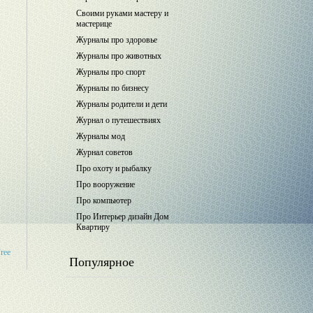
Своими руками мастеру и
мастерице
Журналы про здоровье
Журналы про животных
Журналы про спорт
Журналы по бизнесу
Журналы родители и дети
Журнал о путешествиях
Журналы мод
Журнал советов
Про охоту и рыбалку
Про вооружение
Про компьютер
Про Интерьер дизайн Дом
Квартиру
Free
Популярное