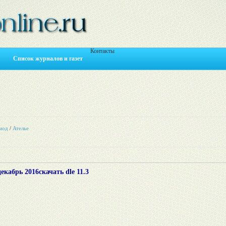
Контакты
Список журналов и газет
мод
/
Ателье
екабрь 2016
скачать dle 11.3