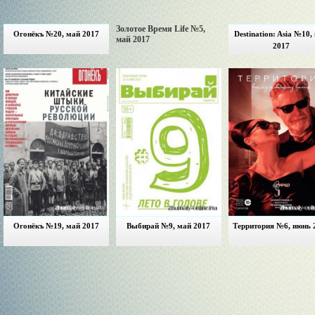
Золотое Время Life №5,
Огонёкъ №20, май 2017
Destination: Asia №10,
май 2017
2017
Огонёкъ №19, май 2017
Выбирай №9, май 2017
Территория №6, июнь 