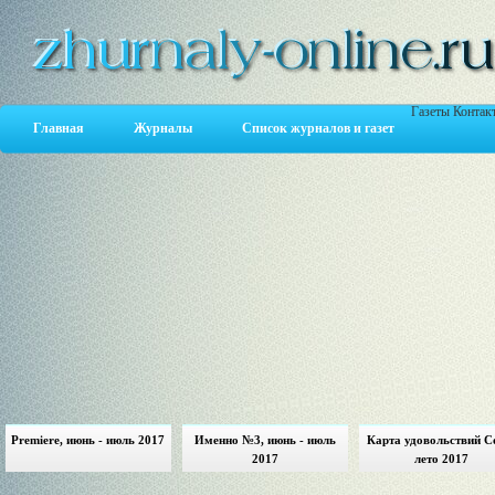
Газеты
Контак
Главная
Журналы
Список журналов и газет
Premiere, июнь - июль 2017
Именно №3, июнь - июль
Карта удовольствий С
2017
лето 2017