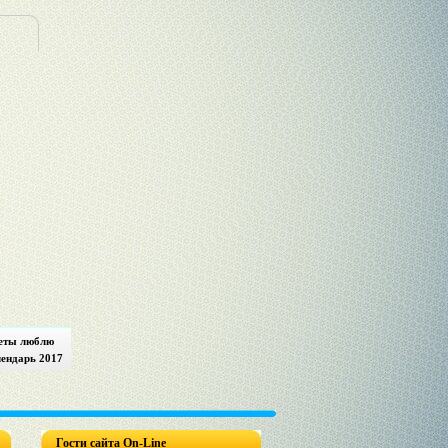
еты люблю
лендарь 2017
Гости сайта On-Line