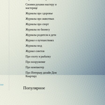
Своими руками мастеру и
мастерице
Журналы про здоровье
Журналы про животных
Журналы про спорт
Журналы по бизнесу
Журналы родители и дети
Журнал о путешествиях
Журналы мод
Журнал советов
Про охоту и рыбалку
Про вооружение
Про компьютер
Про Интерьер дизайн Дом
Квартиру
Free
Популярное