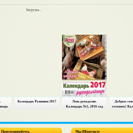
Загрузка...
.
Календарь Рушники 2017
Лена рукоделие.
Добрые сов
нварь
Календарь №2, 2016 год
готовить! Ка
ачника
Присоединяйтесь
Мы ВКонтакте