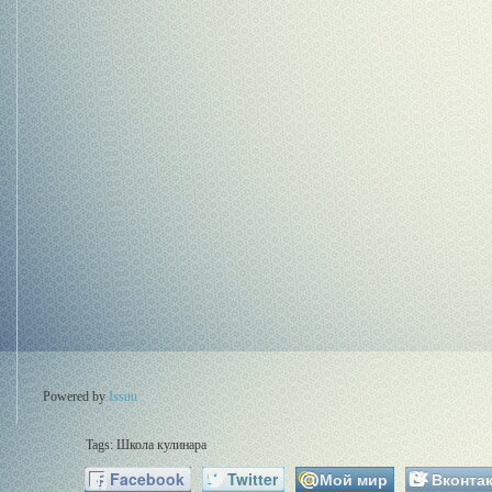
Powered by
Issuu
Tags:
Школа кулинара
Facebook
Twitter
Мой мир
Вконтак