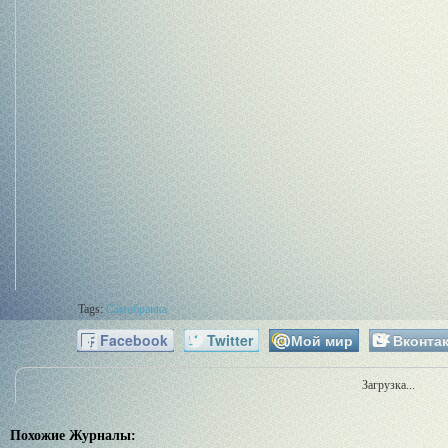
Tags:
Самобранка
Facebook
Twitter
Мой мир
Вконтак
Загрузка...
Похожие Журналы: