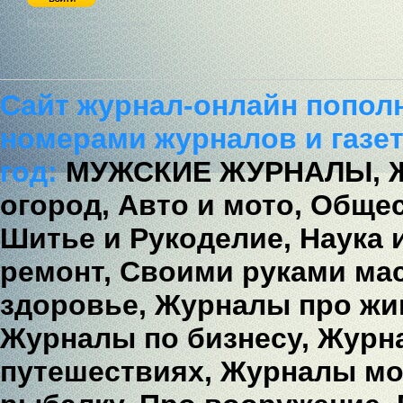
Регистрация / Забыл пароль?
Сайт журнал-онлайн попол
номерами журналов и газет
год:
МУЖСКИЕ ЖУРНАЛЫ,
огород,
Авто и мото,
Общес
Шитье и Рукоделие,
Наука 
ремонт,
Своими руками мас
здоровье,
Журналы про жи
Журналы по бизнесу,
Журна
путешествиях,
Журналы мо