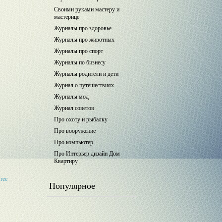
Своими руками мастеру и
мастерице
Журналы про здоровье
Журналы про животных
Журналы про спорт
Журналы по бизнесу
Журналы родители и дети
Журнал о путешествиях
Журналы мод
Журнал советов
Про охоту и рыбалку
Про вооружение
Про компьютер
Про Интерьер дизайн Дом
Квартиру
Free
Популярное