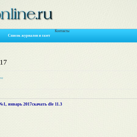
Контакты
Список журналов и газет
017
чи
№1, январь 2017
скачать dle 11.3