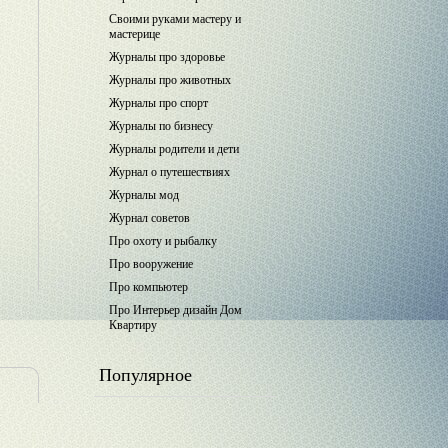
Своими руками мастеру и
мастерице
Журналы про здоровье
Журналы про животных
Журналы про спорт
Журналы по бизнесу
Журналы родители и дети
Журнал о путешествиях
Журналы мод
Журнал советов
Про охоту и рыбалку
Про вооружение
Про компьютер
Про Интерьер дизайн Дом
Квартиру
Популярное