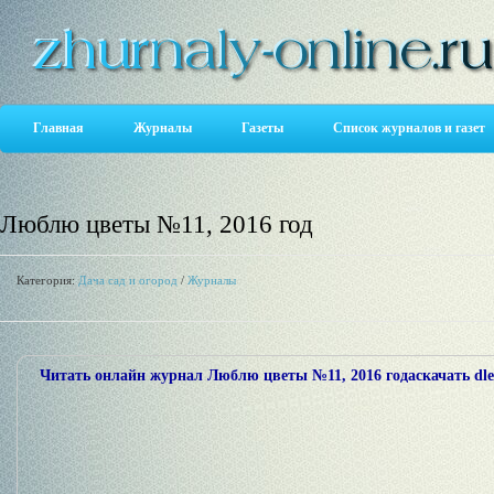
Главная
Журналы
Газеты
Список журналов и газет
Люблю цветы №11, 2016 год
Категория:
Дача сад и огород
/
Журналы
Читать онлайн журнал Люблю цветы №11, 2016 года
скачать dle