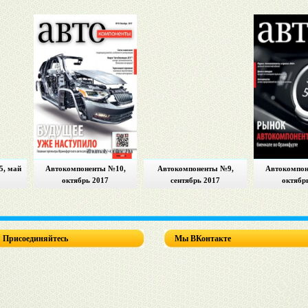
5, май
Автокомпоненты №10,
Автокомпоненты №9,
Автокомпон
октябрь 2017
сентябрь 2017
октябр
Присоединяйтесь
Мы ВКонтакте