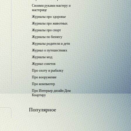
Своими руками мастеру и
мастерице
Журналы про здоровье
Журналы про животных
Журналы про спорт
Журналы по бизнесу
Журналы родители и дети
Журнал о путешествиях
Журналы мод
Журнал советов
Про охоту и рыбалку
Про вооружение
Про компьютер
Про Интерьер дизайн Дом
Квартиру
Популярное