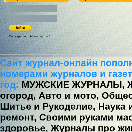
Регистрация
/
Забыл пароль?
Сайт журнал-онлайн попол
номерами журналов и газет
год:
МУЖСКИЕ ЖУРНАЛЫ,
огород,
Авто и мото,
Общес
Шитье и Рукоделие,
Наука 
ремонт,
Своими руками мас
здоровье,
Журналы про жи