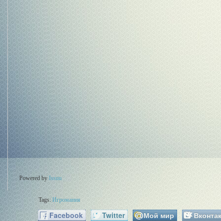
Powered by
Issuu
Tags:
Игромания
Facebook
Twitter
Мой мир
Вконтак